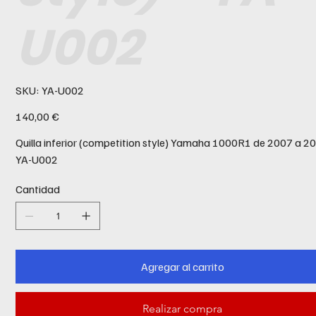
U002
SKU
SKU:
YA-U002
YA-
U002
Precio
140,00 €
Quilla inferior (competition style) Yamaha 1000R1 de 2007 a 20
YA-U002
Cantidad
Agregar al carrito
Realizar compra