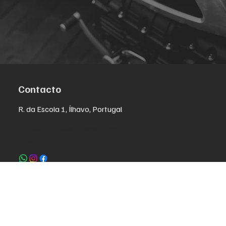
Contacto
R. da Escola 1, Ílhavo, Portugal
info@crazybikepataneco.com
+351 969 963 366
Menu
Nuestra historia
Contacto