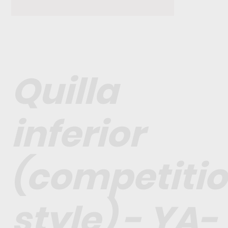
Quilla
inferior
(competiti
style) - YA-