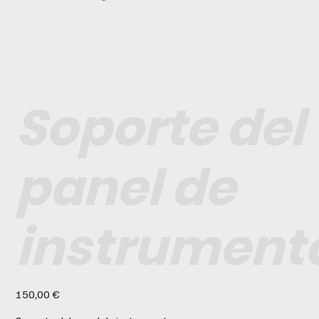
Soporte del
panel de
instrument
Precio
150,00 €