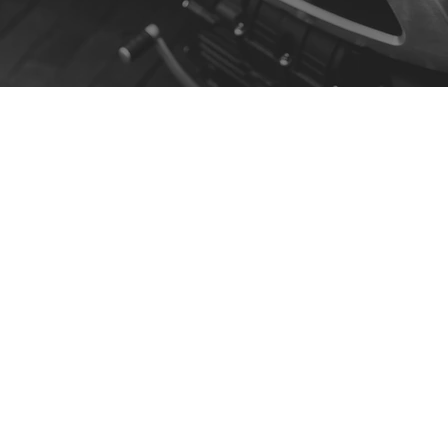
Contacto
R. da Escola 1, Ílhavo, Portugal
info@crazybikepataneco.com
+351 969 963 366
Menu
Nuestra historia
Contacto