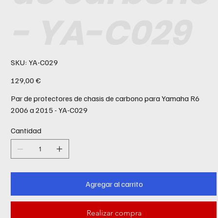
- YA-C029
SKU
SKU:
YA-C029
YA-
C029
Precio
129,00 €
Par de protectores de chasis de carbono para Yamaha R6
2006 a 2015 - YA-C029
Cantidad
Agregar al carrito
Realizar compra