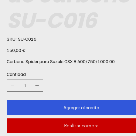
SU-C016
SKU
SKU:
SU-C016
SU-
C016
Precio
150,00 €
Carbono Spider para Suzuki GSX R 600/750/1000 00
Cantidad
Agregar al carrito
Realizar compra