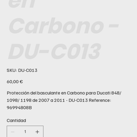
en
Carbono -
DU-C013
SKU
SKU:
DU-C013
DU-
C013
Precio
60,00 €
Protección del basculante en Carbono para Ducati 848/
1098/ 1198 de 2007 a 2011 - DU-C013 Reference:
96994808B
Cantidad