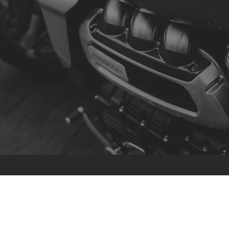
Contacto
R. da Escola 1, Ílhavo, Portugal
info@crazybikepataneco.com