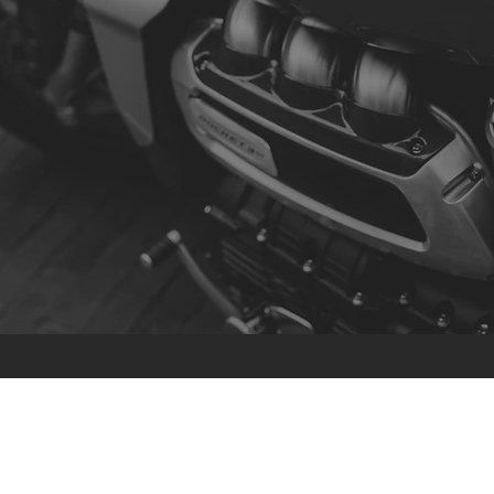
Contacto
R. da Escola 1, Ílhavo, Portugal
info@crazybikepataneco.com