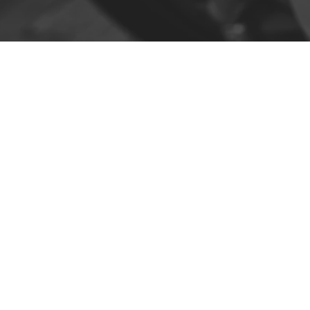
Contacto
R. da Escola 1, Ílhavo, Portugal
info@crazybikepataneco.com
+351 969 963 366