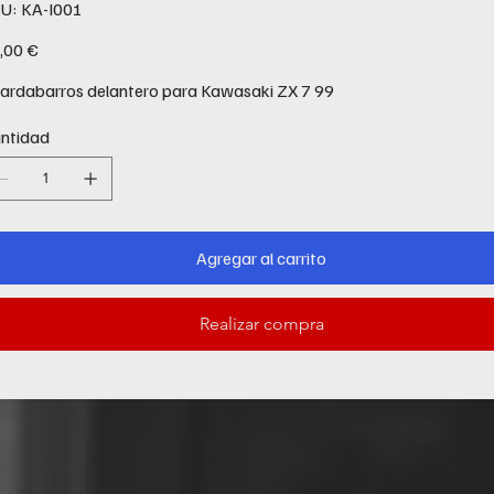
SKU
U:
KA-I001
KA-
I001
io
,00 €
ardabarros delantero para Kawasaki ZX 7 99
ntidad
Agregar al carrito
Realizar compra