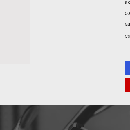
SK
Prec
50
Gu
Ca