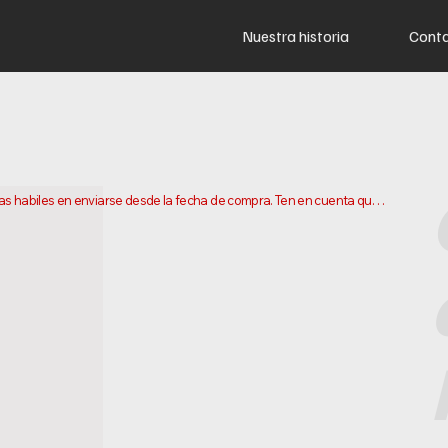
Nuestra historia
Cont
ias habiles en enviarse desde la fecha de compra. Ten en cuenta que 
ar tu pedido. Los plazos de entrega pueden variar segun tu 