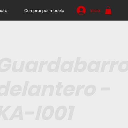
acto
Comprar por modelo
Iniciar sesión
Guardabarr
delantero -
KA-I001