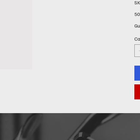
SK
Prec
50
Gu
Ca