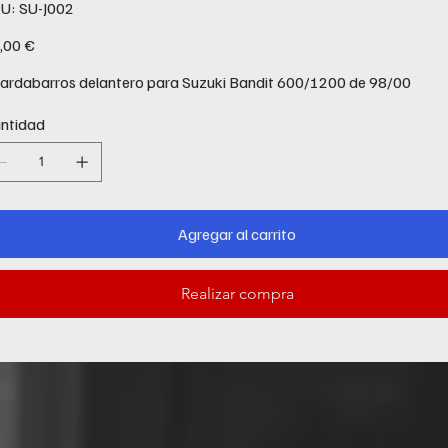
SKU
U:
SU-J002
SU-
J002
io
,00 €
ardabarros delantero para Suzuki Bandit 600/1200 de 98/00
ntidad
Agregar al carrito
Realizar compra