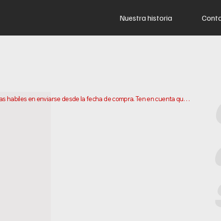
Nuestra historia
Cont
ias habiles en enviarse desde la fecha de compra. Ten en cuenta que 
ar tu pedido. Los plazos de entrega pueden variar segun tu 