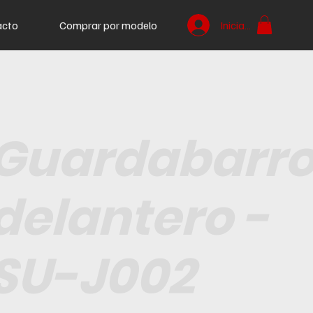
acto
Comprar por modelo
Iniciar sesión
Guardabarr
delantero -
SU-J002