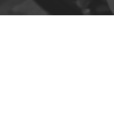
Contacto
R. da Escola 1, Ílhavo, Portugal
info@crazybikepataneco.com
+351 969 963 366