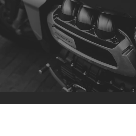
Contacto
R. da Escola 1, Ílhavo, Portugal
info@crazybikepataneco.com