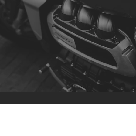
Contacto
R. da Escola 1, Ílhavo, Portugal
info@crazybikepataneco.com