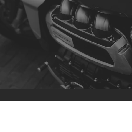
Contacto
R. da Escola 1, Ílhavo, Portugal
info@crazybikepataneco.com