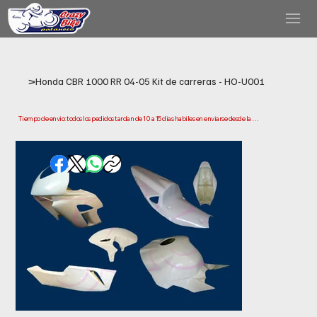
>
Honda CBR 1000 RR 04-05 Kit de carreras - HO-U001
Tiempo de envio: todos los pedidos tardan de 10 a 15 dias habiles en enviarse desde la 
fecha de compra. Ten en cuenta que este es el tiempo que necesitamos para preparar y 
enviar tu pedido. Los plazos de entrega pueden variar segun tu ubicacion.