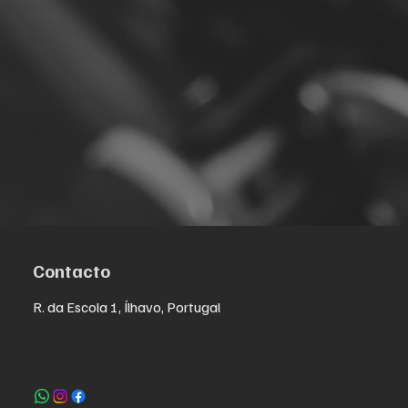
Contacto
R. da Escola 1, Ílhavo, Portugal
info@crazybikepataneco.com
+351 969 963 366