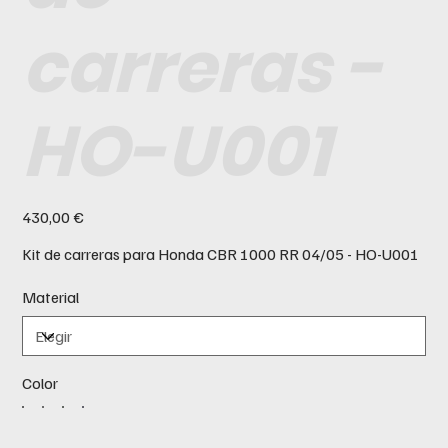
carreras -
HO-U001
Precio
430,00 €
Kit de carreras para Honda CBR 1000 RR 04/05 - HO-U001
Material
Color