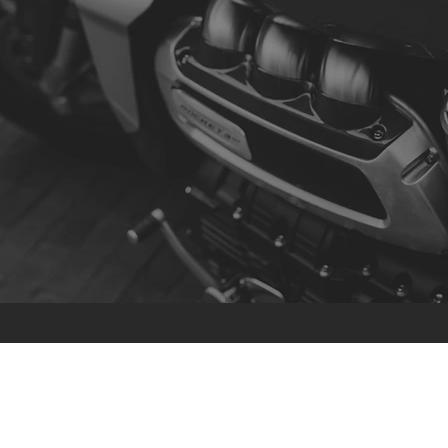
Contacto
R. da Escola 1, Ílhavo, Portugal
info@crazybikepataneco.com