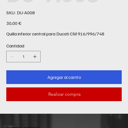
SKU
SKU:
DU-A008
DU-
A008
Precio
30,00 €
Quilla inferior central para Ducati CM 916/996/748
Cantidad
Agregar al carrito
Realizar compra
Problemas o preguntas?