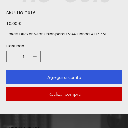
SKU
SKU:
HO-O016
HO-
O016
Precio
10,00 €
Lower Bucket Seat Union para 1994 Honda VFR 750
Cantidad
Agregar al carrito
Realizar compra
Problemas o preguntas?