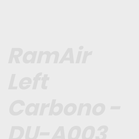
RamAir
Left
Carbono -
DU-A003