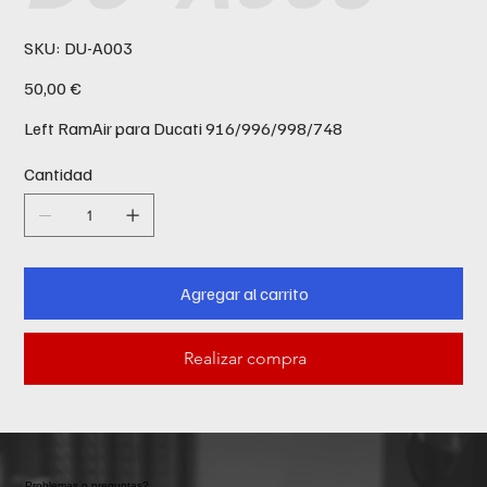
SKU
SKU:
DU-A003
DU-
A003
Precio
50,00 €
Left RamAir para Ducati 916/996/998/748
Cantidad
Agregar al carrito
Realizar compra
Problemas o preguntas?