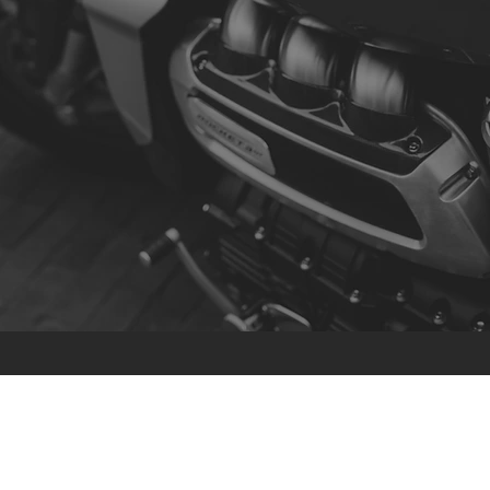
Contacto
R. da Escola 1, Ílhavo, Portugal
info@crazybikepataneco.com