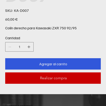
SKU
SKU:
KA-D007
KA-
D007
Precio
60,00 €
Colín derecho para Kawasaki ZXR 750 92/95
Cantidad
Agregar al carrito
Realizar compra
Problemas o preguntas?