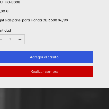
SKU
U:
HO-B008
HO-
B008
io
,00 €
ght side panel para Honda CBR 600 96/99
ntidad
Agregar al carrito
Realizar compra