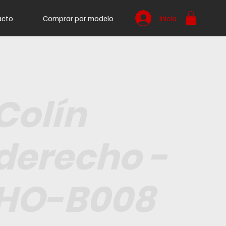
acto
Comprar por modelo
Iniciar sesión
Colín
derecho -
HO-B008