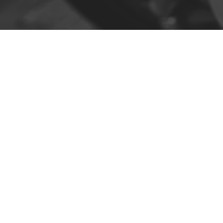
Contacto
R. da Escola 1, Ílhavo, Portugal
info@crazybikepataneco.com
+351 969 963 366