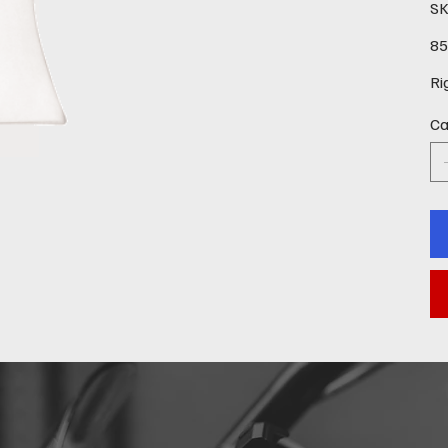
SK
Prec
85
Ri
Ca