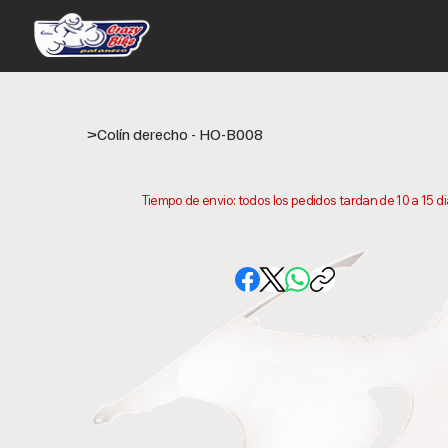
>
Colín derecho - HO-B008
Tiempo de envio: todos los pedidos tardan de 10 a 15 d
este es el tiempo que necesitamos para preparar y envi
ubicacion.