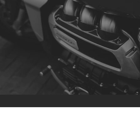
Contacto
R. da Escola 1, Ílhavo, Portugal
info@crazybikepataneco.com