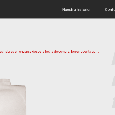
Nuestra historia
Cont
ias habiles en enviarse desde la fecha de compra. Ten en cuenta que 
ar tu pedido. Los plazos de entrega pueden variar segun tu 