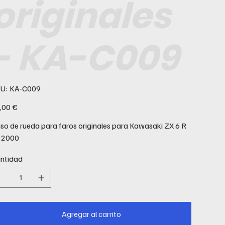
originales
- KA-C009
SKU
U:
KA-C009
KA-
C009
io
,00 €
so de rueda para faros originales para Kawasaki ZX 6 R
 2000
ntidad
Agregar al carrito