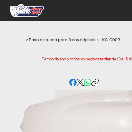
>
Paso de rueda para faros originales - KA-C009
Tiempo de envio: todos los pedidos tardan de 10 a 15 d
este es el tiempo que necesitamos para preparar y envi
ubicacion.