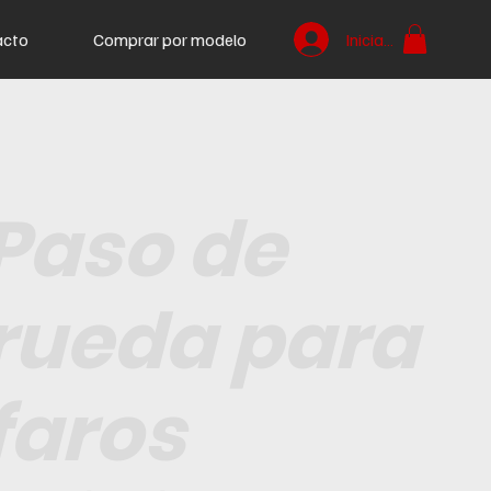
acto
Comprar por modelo
Iniciar sesión
Paso de
rueda para
faros