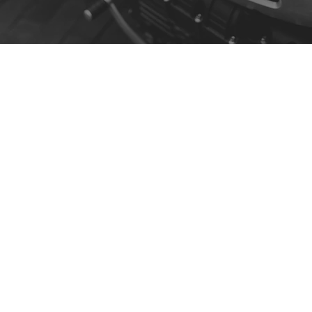
Contact
R. da Escola 1, Ílhavo, Portugal
info@crazybikepataneco.com
+351 969 963 366
Menu
Notre histoire
Contact
Acheter par modèle