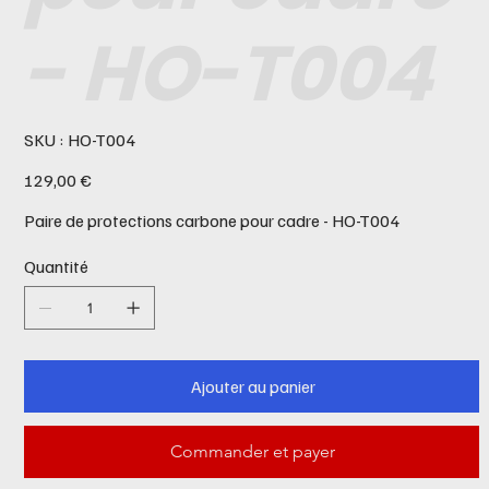
- HO-T004
SKU
SKU :
HO-T004
HO-
T004
Prix
129,00 €
Paire de protections carbone pour cadre - HO-T004
Quantité
Ajouter au panier
Commander et payer