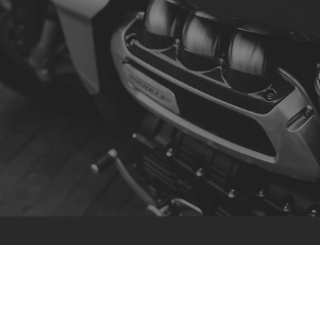
Contact
R. da Escola 1, Ílhavo, Portugal
info@crazybikepataneco.com