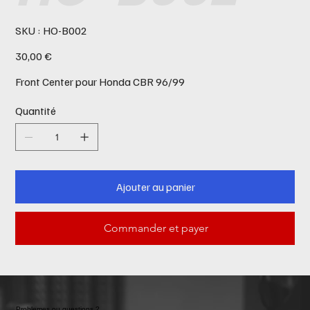
SKU
SKU :
HO-B002
HO-
B002
Prix
30,00 €
Front Center pour Honda CBR 96/99
Quantité
Ajouter au panier
Commander et payer
Problemes ou questions ?