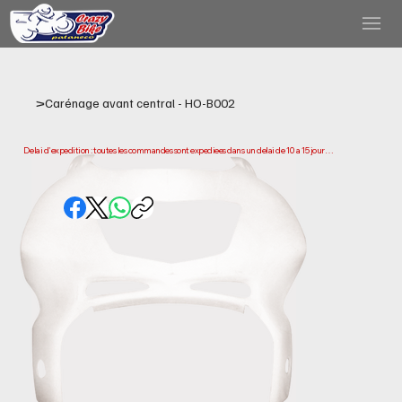
>
Carénage avant central - HO-B002
Delai d'expedition : toutes les commandes sont expediees dans un delai de 10 a 15 jours 
ouvrables a compter de la date d'achat. Veuillez noter qu'il s'agit du temps necessaire 
pour preparer et expedier votre commande. Les delais de livraison peuvent varier selon 
votre localisation.