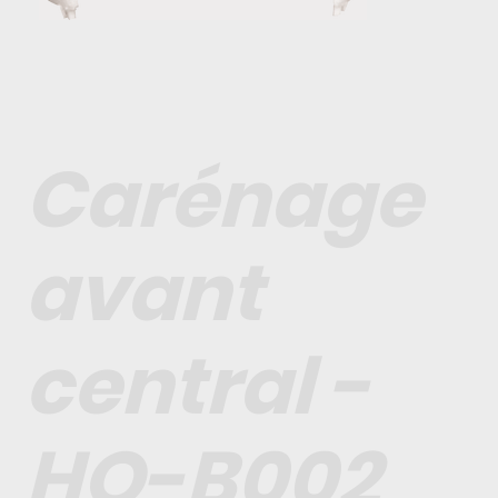
Carénage
avant
central -
HO-B002