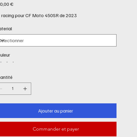
0,00 €
t racing pour CF Moto 450SR de 2023
terial
uleur
antité
Ajouter au panier
Commander et payer