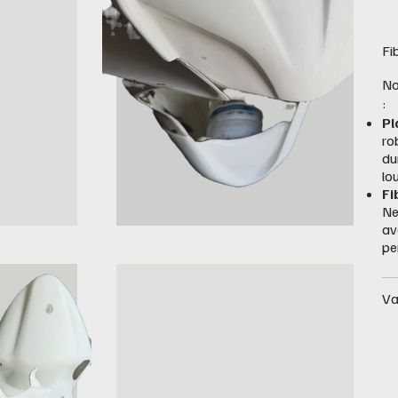
Fi
No
:
Pl
ro
du
lo
Fi
Ne
av
pe
Va