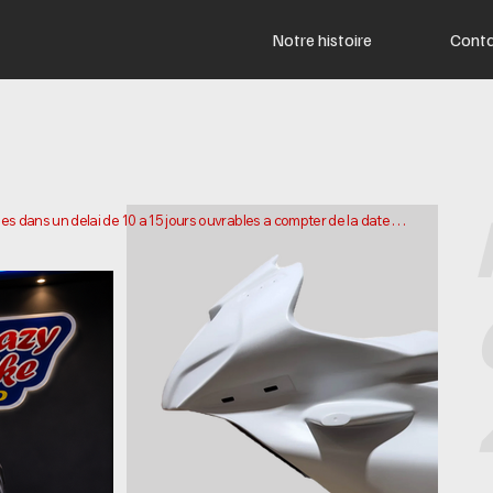
Notre histoire
Cont
s dans un delai de 10 a 15 jours ouvrables a compter de la date 
 pour preparer et expedier votre commande. Les delais de livraison 