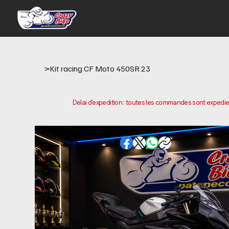
>
Kit racing CF Moto 450SR 23
Delai d'expedition : toutes les commandes sont expediee
d'achat. Veuillez noter qu'il s'agit du temps necessaire
peuvent varier selon votre localisation.