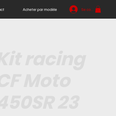
act
Acheter par modèle
Se connecter
Kit racing
CF Moto
450SR 23