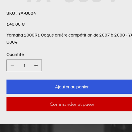
SKU
SKU :
YA-U004
YA-
U004
Prix
140,00 €
Yamaha 1000R1 Coque arrière compétition de 2007 à 2008 - Y
U004
Quantité
Ajouter au panier
Commander et payer