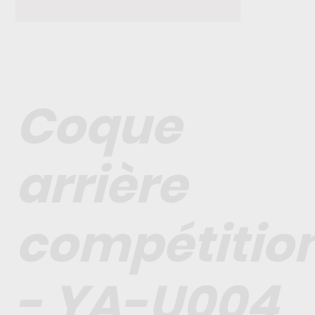
Coque
arrière
compétitio
- YA-U004