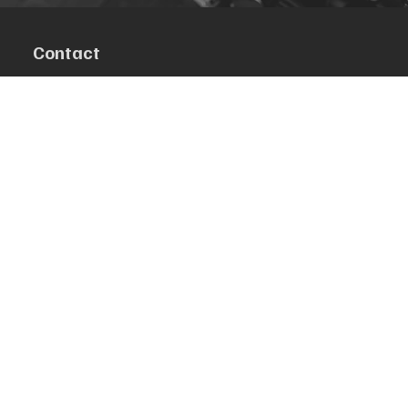
Contact
R. da Escola 1, Ílhavo, Portugal
info@crazybikepataneco.com
+351 969 963 366
Menu
Notre histoire
Contact
Acheter par modèle
Politique
Politique de confidentialité
Conditions générales