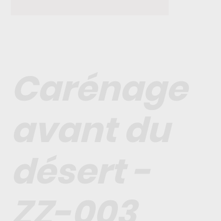
Carénage
avant du
désert -
ZZ-003