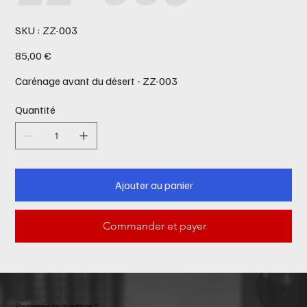
SKU
SKU :
ZZ-003
ZZ-
003
Prix
85,00 €
Carénage avant du désert - ZZ-003
Quantité
Ajouter au panier
Commander et payer
Problemes ou questions ?