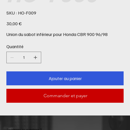
SKU
SKU :
HO-F009
HO-
F009
Prix
30,00 €
Union du sabot inférieur pour Honda CBR 900 96/98
Quantité
Ajouter au panier
Commander et payer
Problemes ou questions ?