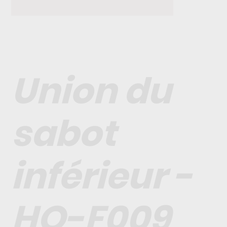
Union du
sabot
inférieur -
HO-F009