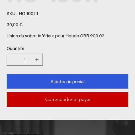
SKU
SKU :
HO-I0011
HO-
I0011
Prix
30,00 €
Union du sabot inférieur pour Honda CBR 900 02
Quantité
Ajouter au panier
Commander et payer
Problemes ou questions ?