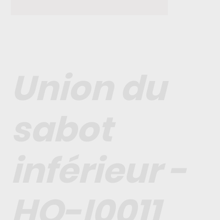
Union du
sabot
inférieur -
HO-I0011