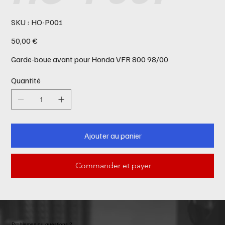
SKU
SKU :
HO-P001
HO-
P001
Prix
50,00 €
Garde-boue avant pour Honda VFR 800 98/00
Quantité
Ajouter au panier
Commander et payer
Problemes ou questions ?