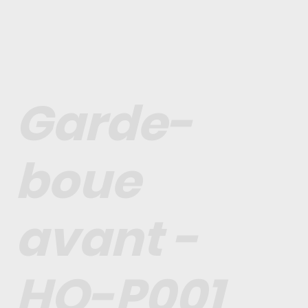
Garde-
boue
avant -
HO-P001