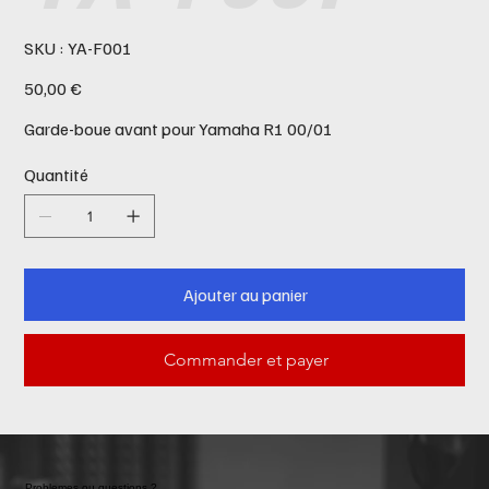
SKU
SKU :
YA-F001
YA-
F001
Prix
50,00 €
Garde-boue avant pour Yamaha R1 00/01
Quantité
Ajouter au panier
Commander et payer
Problemes ou questions ?