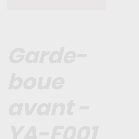
Garde-
boue
avant -
YA-F001