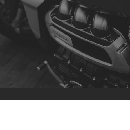
Contact
R. da Escola 1, Ílhavo, Portugal
info@crazybikepataneco.com