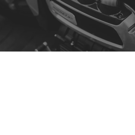
Contact
R. da Escola 1, Ílhavo, Portugal
info@crazybikepataneco.com
+351 969 963 366