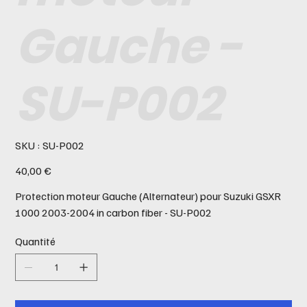
Gauche -
SU-P002
SKU
SKU :
SU-P002
SU-
P002
Prix
40,00 €
Protection moteur Gauche (Alternateur) pour Suzuki GSXR
1000 2003-2004 in carbon fiber - SU-P002
Quantité