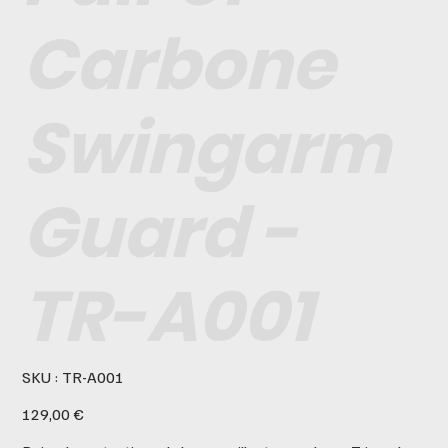
Carbone
Swingarm
Guard -
TR-A001
SKU
SKU :
TR-A001
TR-
A001
Prix
129,00 €