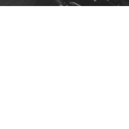
Contact
R. da Escola 1, Ílhavo, Portugal
info@crazybikepataneco.com
+351 969 963 366
Menu
Notre histoire
Contact
Acheter par modèle
Politique
Politique de confidentialité