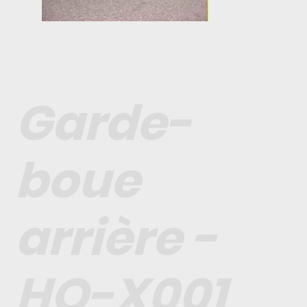
Garde-
boue
arrière -
HO-X001