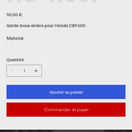
Prix
50,00 €
Garde-boue arrière pour Honda CBF600
Material
Quantité
Ajouter au panier
Commander et payer