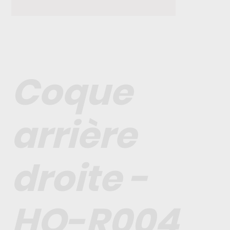
Coque
arrière
droite -
HO-R004