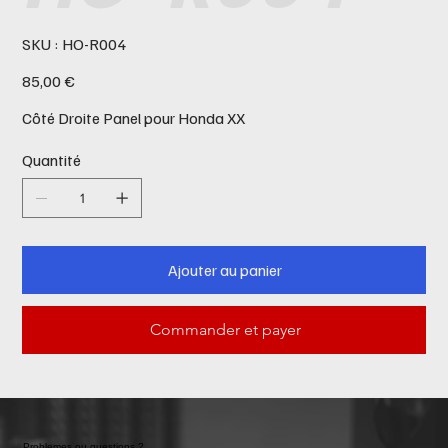
SKU
SKU :
HO-R004
HO-
R004
Prix
85,00 €
Côté Droite Panel pour Honda XX
Quantité
Ajouter au panier
Commander et payer
Problemes ou questions ?