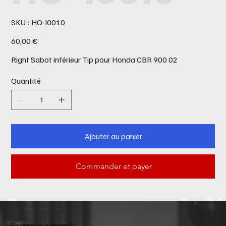
SKU
SKU :
HO-I0010
HO-
I0010
Prix
60,00 €
Right Sabot inférieur Tip pour Honda CBR 900 02
Quantité
Ajouter au panier
Commander et payer
Problemes ou questions ?