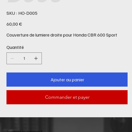
SKU
SKU :
HO-D005
HO-
D005
Prix
60,00 €
Couverture de lumiere droite pour Honda CBR 600 Sport
Quantité
Ajouter au panier
Commander et payer
Problemes ou questions ?