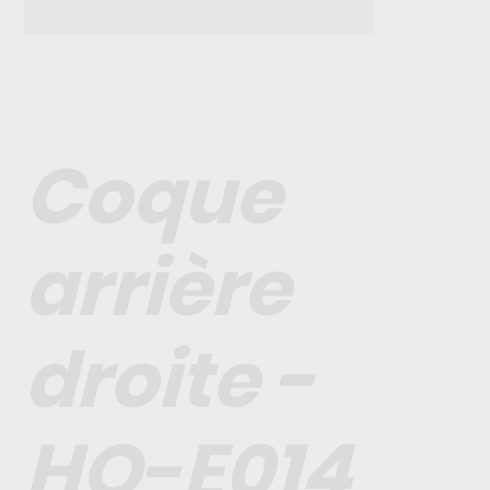
Coque
arrière
droite -
HO-E014