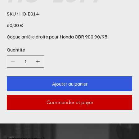
SKU
SKU :
HO-E014
HO-
E014
Prix
60,00 €
Coque arrière droite pour Honda CBR 900 90/95
Quantité
Ajouter au panier
Commander et payer
Problemes ou questions ?