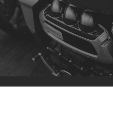
Contact
R. da Escola 1, Ílhavo, Portugal
info@crazybikepataneco.com