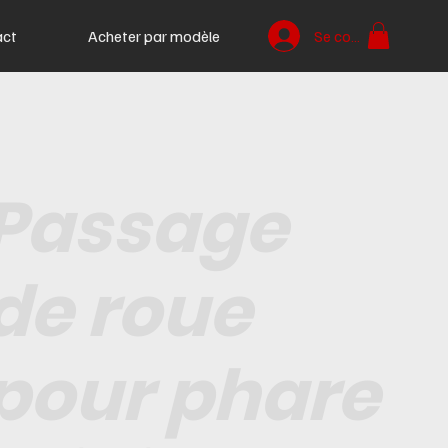
act
Acheter par modèle
Se connecter
Passage
de roue
pour phare