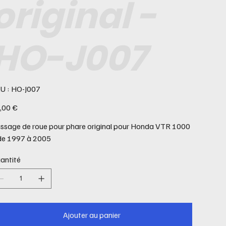
original -
HO-J007
SKU
U :
HO-J007
HO-
J007
,00 €
ssage de roue pour phare original pour Honda VTR 1000
de 1997 à 2005
antité
Ajouter au panier