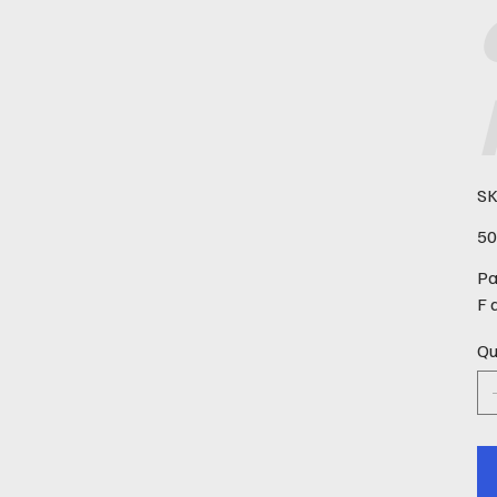
SK
Prix
50
Pa
F 
Qu