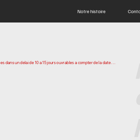
Notre histoire
Cont
s dans un delai de 10 a 15 jours ouvrables a compter de la date 
 pour preparer et expedier votre commande. Les delais de livraison 