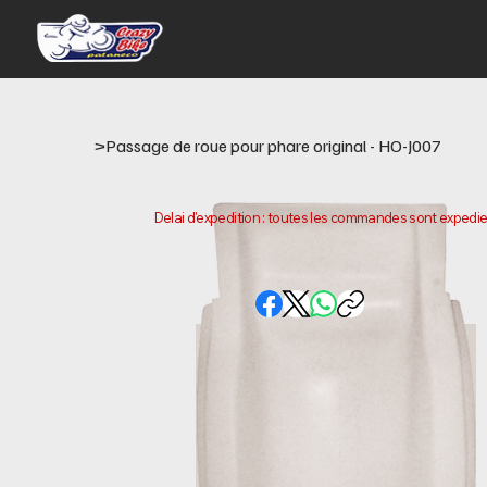
>
Passage de roue pour phare original - HO-J007
Delai d'expedition : toutes les commandes sont expediee
d'achat. Veuillez noter qu'il s'agit du temps necessaire
peuvent varier selon votre localisation.