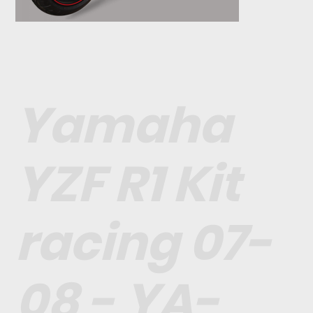
Yamaha
YZF R1 Kit
racing 07-
08 - YA-