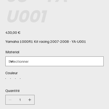
U001
Prix
430,00 €
Yamaha 1000R1 Kit racing 2007-2008 - YA-U001
Material
Couleur
Quantité