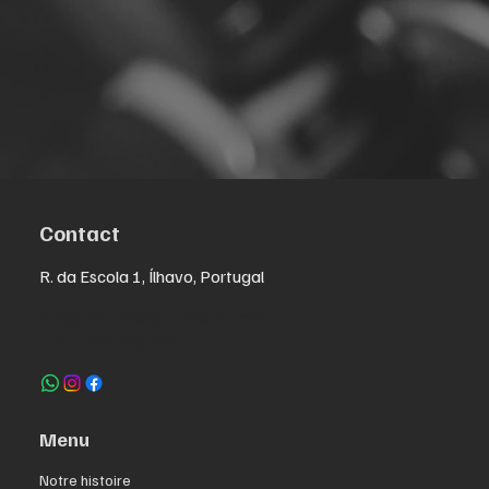
Contact
R. da Escola 1, Ílhavo, Portugal
info@crazybikepataneco.com
+351 969 963 366
Menu
Notre histoire