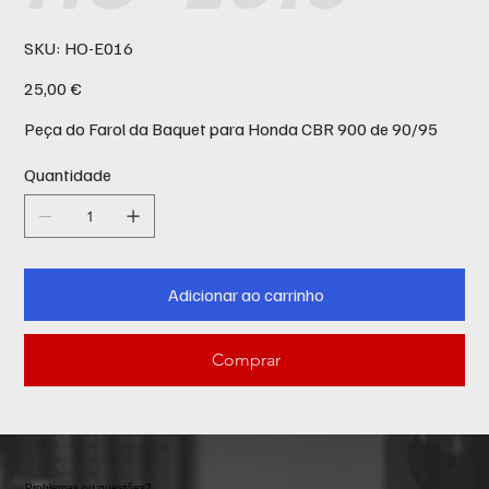
SKU
SKU:
HO-E016
HO-
E016
Preço
25,00 €
Peça do Farol da Baquet para Honda CBR 900 de 90/95
Quantidade
Adicionar ao carrinho
Comprar
Problemas ou questões?