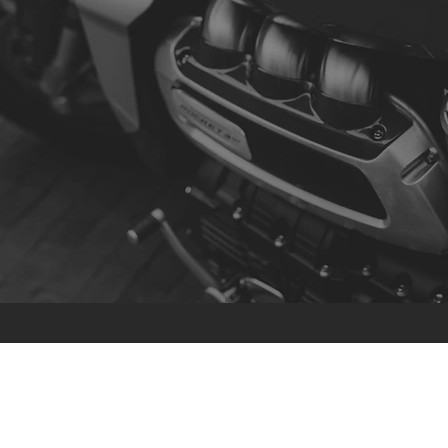
Contato
R. da Escola 1, Ílhavo, Portugal
info@crazybikepataneco.com