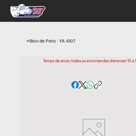
>
Bico de Pato - YA-I007
Tempo de envio: todas as encomendas demoram 10 a 15 
conta que este e o tempo necessario para prepararm
variar consoante a sua localização.