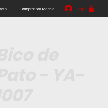
acto
Comprar por Modelo
Login
Bico de
Pato - YA-
I007