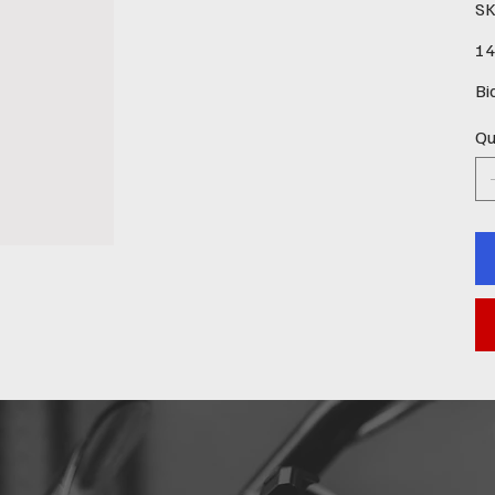
SK
Pre
14
Bi
Qu