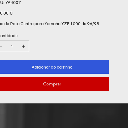
SKU
U:
YA-I007
YA-
I007
ço
0,00 €
co de Pato Centro para Yamaha YZF 1000 de 96/98
antidade
Adicionar ao carrinho
Comprar