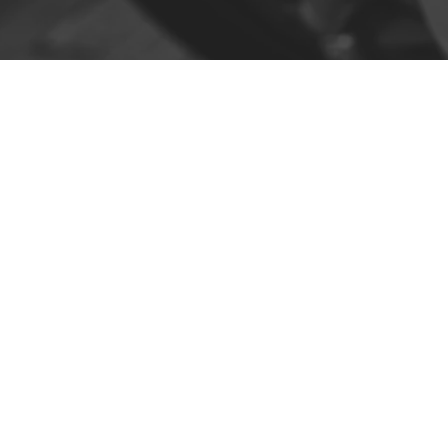
Contato
R. da Escola 1, Ílhavo, Portugal
info@crazybikepataneco.com
+351 969 963 366