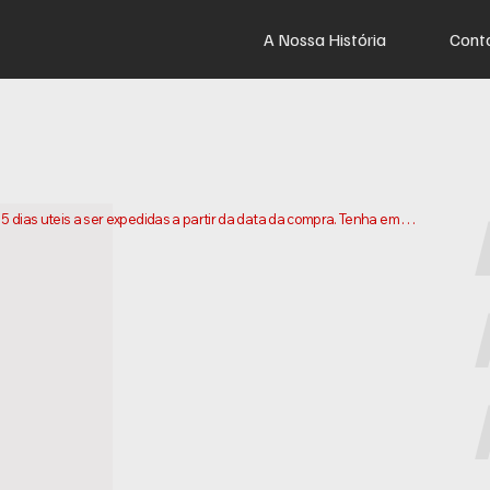
A Nossa História
Cont
dias uteis a ser expedidas a partir da data da compra. Tenha em 
os e enviarmos a sua encomenda. Os prazos de entrega podem 