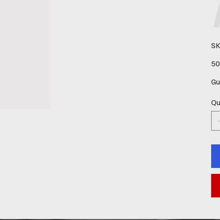
SK
Pre
50
Gu
Qu