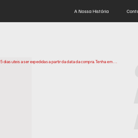
A Nossa História
Cont
dias uteis a ser expedidas a partir da data da compra. Tenha em 
os e enviarmos a sua encomenda. Os prazos de entrega podem 