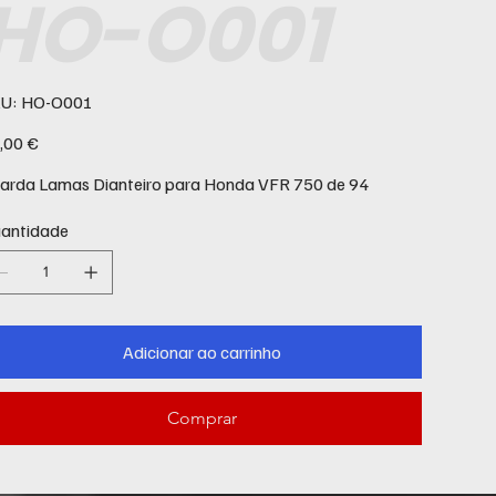
HO-O001
SKU
U:
HO-O001
HO-
O001
ço
,00 €
arda Lamas Dianteiro para Honda VFR 750 de 94
antidade
Adicionar ao carrinho
Comprar