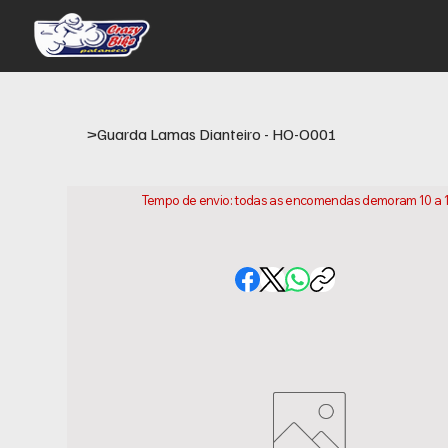
>
Guarda Lamas Dianteiro - HO-O001
Tempo de envio: todas as encomendas demoram 10 a 15 
conta que este e o tempo necessario para prepararm
variar consoante a sua localização.