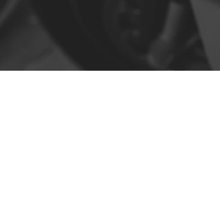
Contato
R. da Escola 1, Ílhavo, Portugal