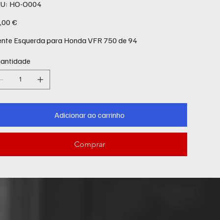
SKU
U:
HO-O004
HO-
O004
ço
,00 €
ente Esquerda para Honda VFR 750 de 94
antidade
Adicionar ao carrinho
Comprar