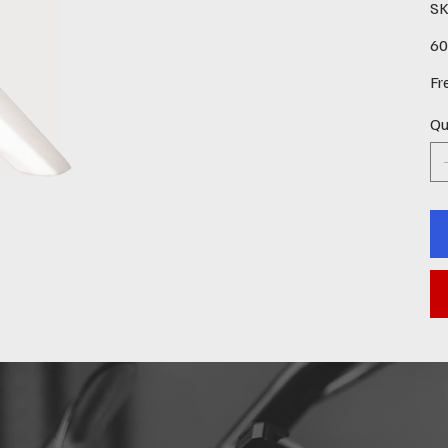
SK
Pre
60
Fr
Qu