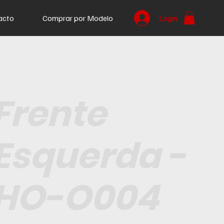
acto
Comprar por Modelo
Login
Frente
Esquerda -
HO-O004