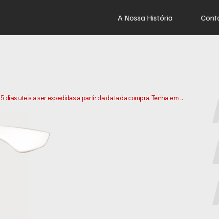
A Nossa História
Cont
dias uteis a ser expedidas a partir da data da compra. Tenha em 
os e enviarmos a sua encomenda. Os prazos de entrega podem 