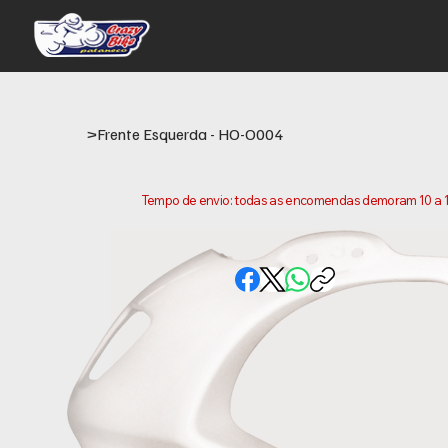
>
Frente Esquerda - HO-O004
Tempo de envio: todas as encomendas demoram 10 a 15 
conta que este e o tempo necessario para prepararm
variar consoante a sua localização.