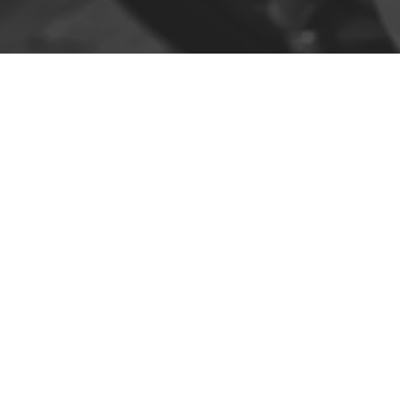
Contato
R. da Escola 1, Ílhavo, Portugal
info@crazybikepataneco.com
+351 969 963 366