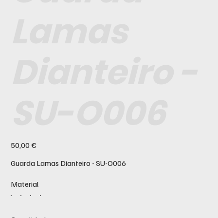
Lamas
Dianteiro -
SU-O006
Preço
50,00 €
Guarda Lamas Dianteiro - SU-O006
Material