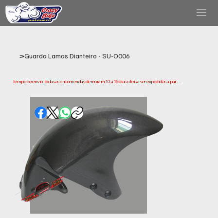
>
Guarda Lamas Dianteiro - SU-O006
Tempo de envio: todas as encomendas demoram 10 a 15 dias uteis a ser expedidas a partir 
da data da compra. Tenha em conta que este e o tempo necessario para prepararmos e 
enviarmos a sua encomenda. Os prazos de entrega podem variar consoante a sua 
localização.