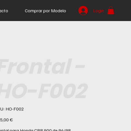
acto
Comprar por Modelo
Login
Frontal -
HO-F002
SKU
U:
HO-F002
HO-
F002
ço
5,00 €
ontal para Honda CBR 900 de 96/98