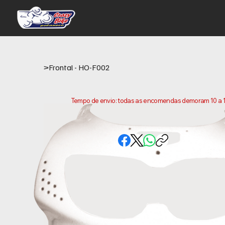
>
Frontal - HO-F002
Tempo de envio: todas as encomendas demoram 10 a 15 
conta que este e o tempo necessario para prepararm
variar consoante a sua localização.