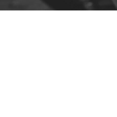
Contato
R. da Escola 1, Ílhavo, Portugal
info@crazybikepataneco.com
+351 969 963 366