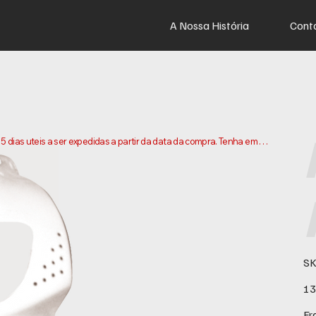
A Nossa História
Cont
dias uteis a ser expedidas a partir da data da compra. Tenha em 
os e enviarmos a sua encomenda. Os prazos de entrega podem 
SK
Pre
13
Fr